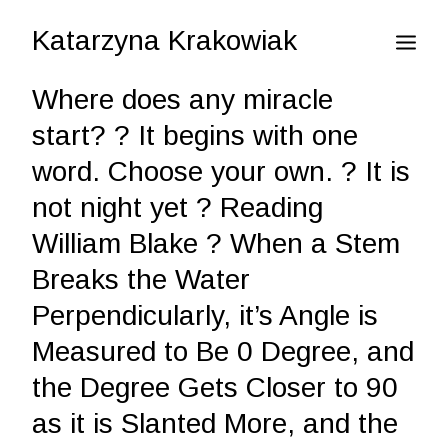
Katarzyna Krakowiak
Where does any miracle
start?
?
It begins with one
EN
word. Choose your own.
?
It is
not night yet
?
Reading
William Blake
?
When a Stem
PL
Breaks the Water
Perpendicularly, it’s Angle is
Measured to Be 0 Degree, and
the Degree Gets Closer to 90
as it is Slanted More, and the