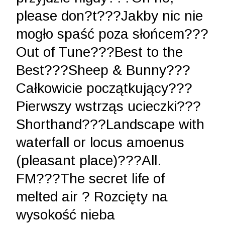
please don?t
???
Jakby nic nie
mogło spaść poza słońcem
???
Out of Tune
???
Best to the
Best
???
Sheep & Bunny
???
Całkowicie początkujący
???
Pierwszy wstrząs ucieczki
???
Shorthand
???
Landscape with
waterfall or locus amoenus
(pleasant place)
???
All.
FM
???
The secret life of
melted air
?
Rozcięty na
wysokość nieba