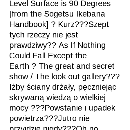
Level Surface is 90 Degrees
[from the Sogetsu Ikebana
Handbook]
?
Kurz
???
Szept
tych rzeczy nie jest
prawdziwy
??
As If Nothing
Could Fall Except the
Earth
?
The great and secret
show / The look out gallery
???
Iżby ściany drżały, pęczniejąc
skrywaną wiedzą o wielkiej
mocy
???
Powstanie i upadek
powietrza
???
Jutro nie
przyjdzie nigdy
???
Oh no,